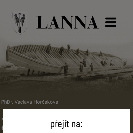
PhDr. Václava Horčáková
„Lannové – rodina, dílo,
odkaz. Přehled bádání“