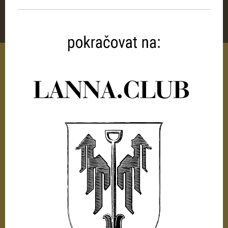
Kontakt:
lanna@​nebe.eu
NEBE s.r.o.
Dr. Stejskala 438/12
České Budějovice
370 01
Česká republika
lanna.club