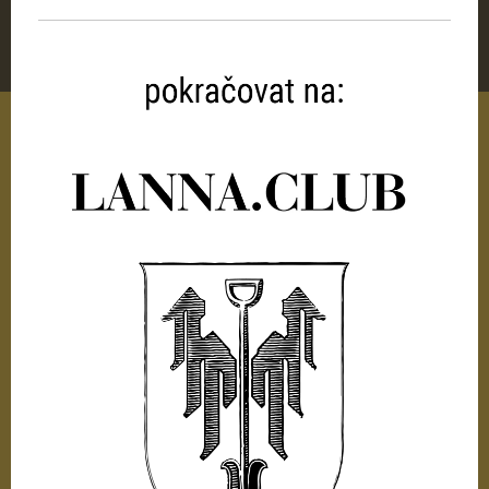
Kontakt:
lanna@​nebe.eu
NEBE s.r.o.
Dr. Stejskala 438/12
České Budějovice
370 01
Česká republika
lanna.club