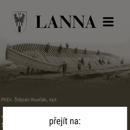
PhDr. Štěpán Rusňák, kpt.
„Praha a vltavské břehy jako
staveniště firmy Lanna“