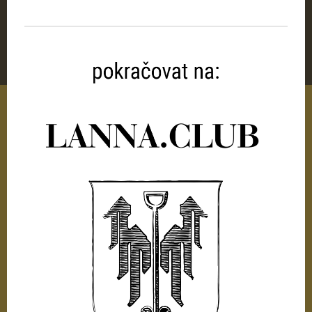
Kontakt:
lanna@​nebe.eu
NEBE s.r.o.
Dr. Stejskala 438/12
České Budějovice
370 01
Česká republika
lanna.club