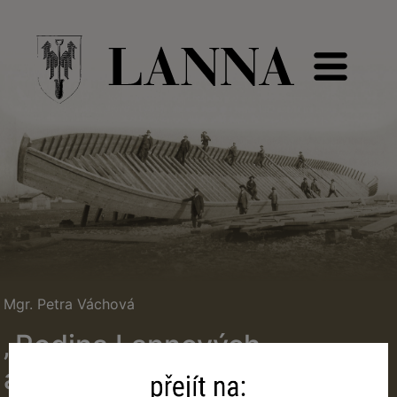
Mgr. Petra Váchová
„Rodina Lannových
a architekt Josef Schulz