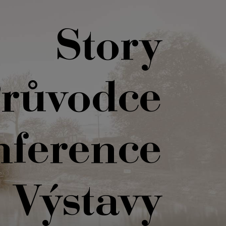
Story
růvodce
nference
Výstavy