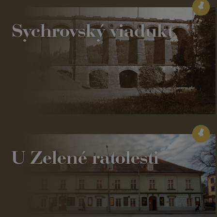
Sychrovský viadukt
U Zelené ratolesti