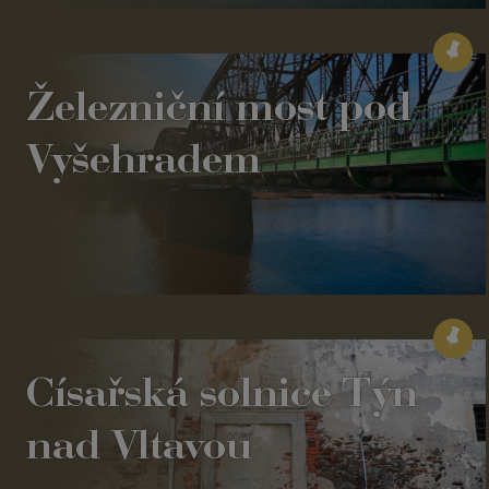
Železniční most pod
Vyšehradem
Císařská solnice Týn
nad Vltavou