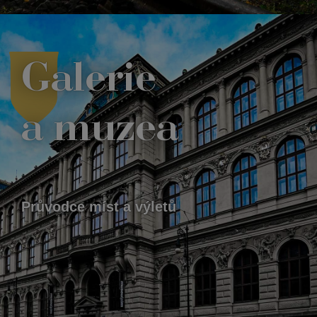
Galerie
a muzea
Průvodce míst a výletů