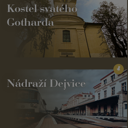
Kostel svatého
Gotharda
Nádraží Dejvice