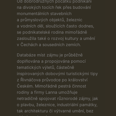
Od dobrodružných počátků podnikání
na divokých tocích řek přes budování
monumentálních stavebních
a průmyslových objektů, železnic
a vodních děl, sloužících často dodnes,
se podnikatelské rodina mimořádně
zasloužila také o rozvoj kultury a umění
v Čechách a sousedních zemích.
Databáze míst zájmu je průběžně
doplňována a propojována pomocí
tematických výletů, částečně
inspirovaných dobovými turistickými tipy
z Řivnáčova průvodce po království
Českém. Mimořádně pestrá činnost
rodiny a firmy Lanna umožňuje
netradičně spojovat různorodé zájmy, jak
o plavbu, železnice, industriální památky,
tak architekturu či výtvarné umění, bez