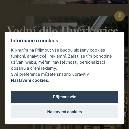
Vodní dílo Hněvkovice
Informace o cookies
Kliknutím na Přijmout vše budou uloženy cookies
funkční, analytické i reklamní. Zajistí se tím pohodlné
užívání webu, měření návštěvnosti, personalizaci
obsahu a cílení reklamy.
Své preference můžete snadno upravit v
Nastavení cookies
.
Přijmout vše
Pražská vila Lanna
Nastavení cookies