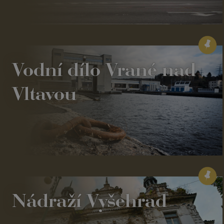
Vodní dílo Vrané nad
Vltavou
Nádraží Vyšehrad