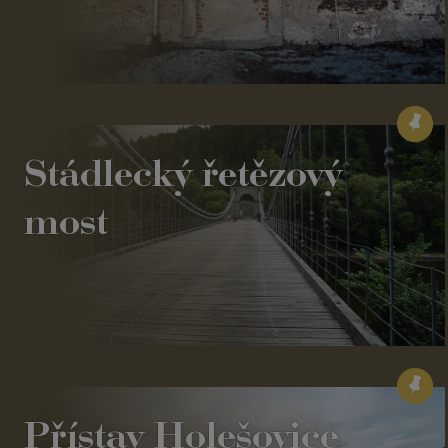
Stádlecký řetězový
most
Přístav Holešovice